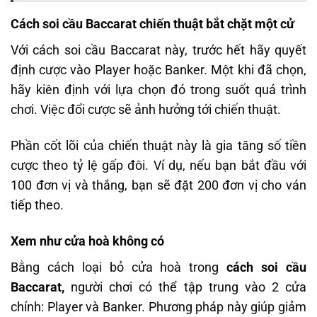
Cách soi cầu Baccarat chiến thuật bắt chặt một cử
Với cách soi cầu Baccarat này, trước hết hãy quyết
định cược vào Player hoặc Banker. Một khi đã chọn,
hãy kiên định với lựa chọn đó trong suốt quá trình
chơi. Việc đổi cược sẽ ảnh hưởng tới chiến thuật.
Phần cốt lõi của chiến thuật này là gia tăng số tiền
cược theo tỷ lệ gấp đôi. Ví dụ, nếu bạn bắt đầu với
100 đơn vị và thắng, bạn sẽ đặt 200 đơn vị cho ván
tiếp theo.
Xem như cửa hoà không có
Bằng cách loại bỏ cửa hoà trong
cách soi cầu
Baccarat,
người chơi có thể tập trung vào 2 cửa
chính: Player và Banker. Phương pháp này giúp giảm