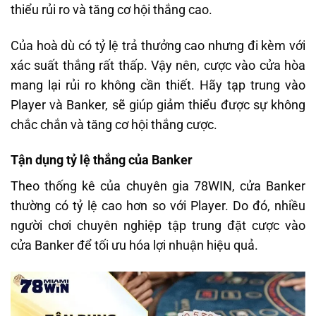
thiểu rủi ro và tăng cơ hội thắng cao.
Của hoà dù có tỷ lệ trả thưởng cao nhưng đi kèm với
xác suất thắng rất thấp. Vậy nên, cược vào cửa hòa
mang lại rủi ro không cần thiết. Hãy tạp trung vào
Player và Banker, sẽ giúp giảm thiểu được sự không
chắc chắn và tăng cơ hội thắng cược.
Tận dụng tỷ lệ thắng của Banker
Theo thống kê của chuyên gia 78WIN, cửa Banker
thường có tỷ lệ cao hơn so với Player. Do đó, nhiều
người chơi chuyên nghiệp tập trung đặt cược vào
cửa Banker để tối ưu hóa lợi nhuận hiệu quả.