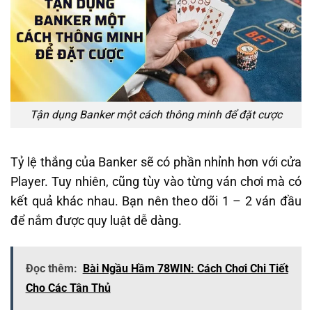
Tận dụng Banker một cách thông minh để đặt cược
Tỷ lệ thắng của Banker sẽ có phần nhỉnh hơn với cửa
Player. Tuy nhiên, cũng tùy vào từng ván chơi mà có
kết quả khác nhau. Bạn nên theo dõi 1 – 2 ván đầu
để nắm được quy luật dễ dàng.
Đọc thêm:
Bài Ngầu Hầm 78WIN: Cách Chơi Chi Tiết
Cho Các Tân Thủ