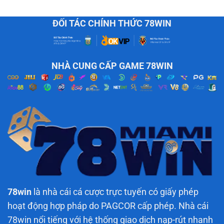
ĐỐI TÁC CHÍNH THỨC 78WIN
NHÀ CUNG CẤP GAME 78WIN
78win
là nhà cái cá cược trực tuyến có giấy phép
hoạt động hợp pháp do PAGCOR cấp phép. Nhà cái
78win nổi tiếng với hệ thống giao dịch nạp-rút nhanh